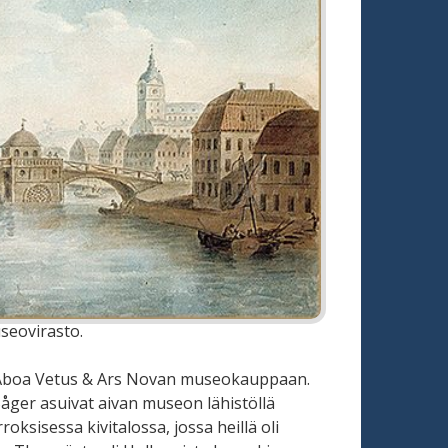
useovirasto.
 Aboa Vetus & Ars Novan museokauppaan.
Såger asuivat aivan museon lähistöllä
oksisessa kivitalossa, jossa heillä oli