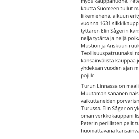
myös kauppahuone. Peter
kautta Suomeen tullut m
liikemiehenä, alkuun erit
vuonna 1631 silkkikauppi
tyttären Elin Sågerin kan
neljä tytärtä ja neljä p
Mustion ja Anskuun ruukit
Teollisuuspatruunaksi no
kansainvälistä kauppaa jo
yhdeksän vuoden ajan min
pojille.
Turun Linnassa on maalis
Muutaman sananen naisis
vaikuttaneiden porvarisn
Turussa. Elin Såger on yk
oman verkkokauppani li
Peterin perillisten pelit 
huomattavana kansainväl