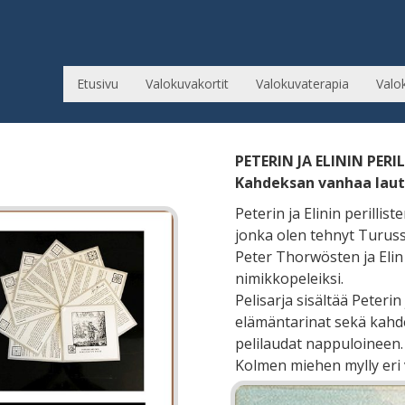
Etusivu
Valokuvakortit
Valokuvaterapia
Valo
PETERIN JA ELININ PERI
Kahdeksan vanhaa laut
Peterin ja Elinin perillis
jonka olen tehnyt Turus
Peter Thorwösten ja Eli
nimikkopeleiksi.
Pelisarja sisältää Peterin
elämäntarinat sekä kahdek
pelilaudat nappuloineen. P
Kolmen miehen mylly eri 