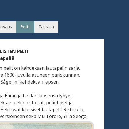
kuvaus
Pelit
Taustaa
LLISTEN PELIT
apeliä
ten pelit on kahdeksan lautapelin sarja,
sa 1600-luvulla asuneen pariskunnan,
n Sågerin, kahdeksan lapsen
 ja Elinin ja heidän lapsensa lyhyet
san pelin historiat, peliohjeet ja
elit ovat klassiset lautapelit Ristinolla,
versioineen sekä Mu Torere, Yi ja Seega