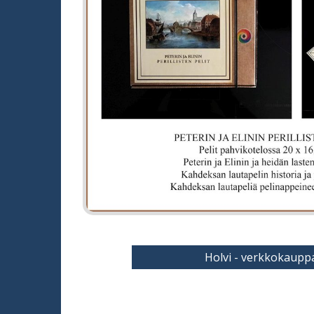
Holvi - verkkokaupp