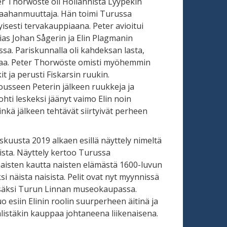
 Thorwöste oli Hollannista Lyypekin
aahanmuuttaja. Hän toimi Turussa
yisesti tervakauppiaana. Peter avioitui
as Johan Sågerin ja Elin Plagmanin
ssa. Pariskunnalla oli kahdeksan lasta,
oikaa. Peter Thorwöste omisti myöhemmin
 ja perusti Fiskarsin ruukin.
usseen Peterin jälkeen ruukkeja ja
hti leskeksi jäänyt vaimo Elin noin
kä jälkeen tehtävät siirtyivät perheen
kuusta 2019 alkaen esillä näyttely nimeltä
ta. Näyttely kertoo Turussa
aisten kautta naisten elämästä 1600-luvun
si näista naisista. Pelit ovat nyt myynnissä
säksi Turun Linnan museokaupassa.
tuo esiin Elinin roolin suurperheen äitinä ja
istäkin kauppaa johtaneena liikenaisena.